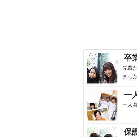
卒
先輩
ました
一
一人暮
保