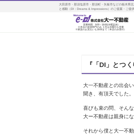
大田原市・那須塩原市・那須町・矢板市などの栃木県北
と感動（DI：Dreams & Impressions）のご
営業時間 9:00～18:00(水曜定休)
※本店の賃貸部門のみ ３月は水曜日も営業
※家賃のお支払いも18:00まで（本店のみ受付）
『「DI」とつ
大一不動産との出会い
聞き、有頂天でした。
喜びも束の問、そんな
大ー不動産は親身にな
それから僕と大一不動