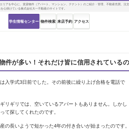
エリアを中心に、賃貸物件（アパート、マンション、テナント）のご紹介・管理、不動産売買、注
提案・ご提供を心掛けている株式会社大一不動産のサイトです。
学生情報センター
物件検索
来店予約
アクセス
く物件が多い！それだけ皆に信用されている
は入学式3日前でした。その前後に繰り上げ合格を電話で
ギリギリでは、空いているアパートもありません。しかし
って探してくれたのです。
産の長いようで短かった4年の付き合いが始まったのです