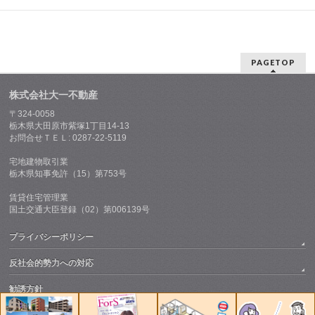
PAGETOP
株式会社大一不動産
〒324-0058
栃木県大田原市紫塚1丁目14-13
お問合せＴＥＬ: 0287-22-5119
宅地建物取引業
栃木県知事免許（15）第753号
賃貸住宅管理業
国土交通大臣登録（02）第006139号
プライバシーポリシー
反社会的勢力への対応
勧誘方針