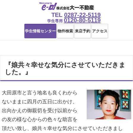
TEL
0287-22-5119
0120-80-5119
学生専用
学生情報センター
物件検索
来店予約
アクセス
『娘共々幸せな気分にさせていただきま
した。』
大田原市と言う地名も良くわから
ないままに四月の五日に出かけ、
出向かえの御親切を受け以前から
の友の様な心からの色々な助言を
頂だい致し、娘共々幸せな気分にさせていただきまし