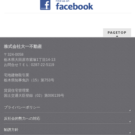
PAGETOP
株式会社大一不動産
〒324-0058
栃木県大田原市紫塚1丁目14-13
お問合せＴＥＬ: 0287-22-5119
宅地建物取引業
栃木県知事免許（15）第753号
賃貸住宅管理業
国土交通大臣登録（02）第006139号
プライバシーポリシー
反社会的勢力への対応
勧誘方針