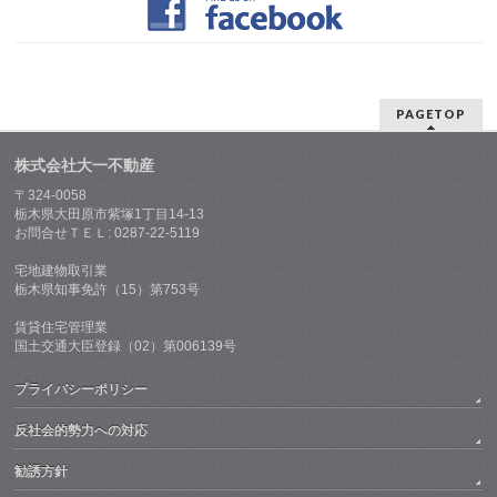
PAGETOP
株式会社大一不動産
〒324-0058
栃木県大田原市紫塚1丁目14-13
お問合せＴＥＬ: 0287-22-5119
宅地建物取引業
栃木県知事免許（15）第753号
賃貸住宅管理業
国土交通大臣登録（02）第006139号
プライバシーポリシー
反社会的勢力への対応
勧誘方針