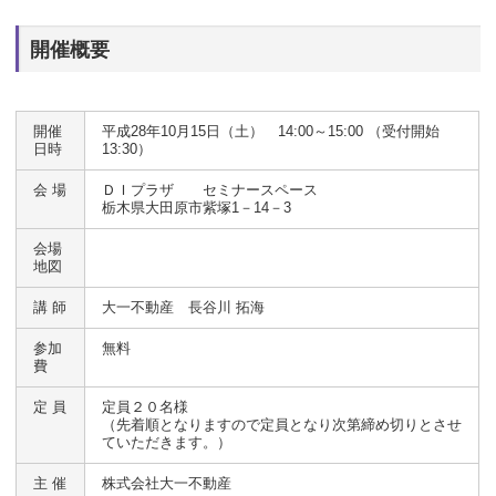
開催概要
開催
平成28年10月15日（土） 14:00～15:00 （受付開始
日時
13:30）
会 場
ＤＩプラザ セミナースペース
栃木県大田原市紫塚1－14－3
会場
地図
講 師
大一不動産 長谷川 拓海
参加
無料
費
定 員
定員２０名様
（先着順となりますので定員となり次第締め切りとさせ
ていただきます。）
主 催
株式会社大一不動産