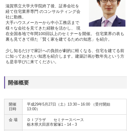
滋賀県立大学大学院終了後、証券会社を
経て住宅業界専門 のコンサルティング会
社に勤務。
大手ハウスメーカーから中小工務店まで
様々な会社を見てきた経験を活かし、 現
在全国各地で年間100回以上のセミナーを開催。 住宅業界の表も
裏も見てきて得た「賢く家を建てるための知恵」を紹介。
少し知るだけで家計への負担が劇的に軽くなる、住宅を建てる前
に知っておきたい知恵を紹介します。建築計画が数年先という方
も是非学びに来てください。
開催概要
開催
平成29年5月27日（土）13:30～16:00 （受付開始
日時
13:00）
会 場
ＤＩプラザ セミナースペース
栃木県大田原市紫塚1－14－3