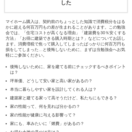
した
マイホーム購入は、契約前のちょっとした知識で消費税分をはる
かに超える何百万円もの差が生まれることがあります。この勉強
会では、「住宅コストが高くなる理由」「建築費を30％安くする
方法」「お得に建築できる購入時期とは？」などについてお話し
ます。消費増税で焦って購入してしまったばっかりに何百万円も
損をしてしまった…と後悔しないために、まずは当勉強会へお気
軽にご参加ください。
後悔しないために、家を建てる前にチェックするべきポイン卜
は？
坪単価、どうして安い家と高い家があるの？
本当に暮らしやすい家を設計してくれる人は？
建築家と建てる家って高そうだけど、私たちにもできる？
家の性能って、何を見れば分かるの？
家の性能が健康に与える影響って？
家にも、車みたいに「燃費」があるの？