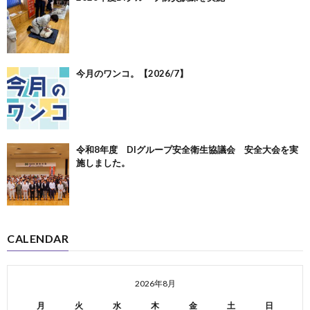
今月のワンコ。【2026/7】
令和8年度 DIグループ安全衛生協議会 安全大会を実
施しました。
CALENDAR
2026年8月
月
火
水
木
金
土
日