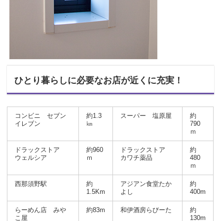
ひとり暮らしに必要なお店が近くに充実！
コンビニ セブン
約1.3
スーパー 塩原屋
約
イレブン
㎞
790
ｍ
ドラックストア
約960
ドラックストア
約
ウェルシア
ｍ
カワチ薬品
480
ｍ
西那須野駅
約
アジアン食堂たか
約
1.5Km
よし
400m
らーめん店 みや
約83m
和伊酒房らびーた
約
こ屋
130m