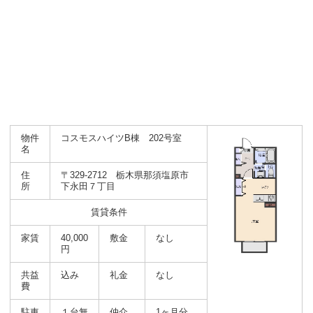
物件
コスモスハイツB棟 202号室
名
住
〒329-2712 栃木県那須塩原市
所
下永田７丁目
賃貸条件
家賃
40,000
敷金
なし
円
共益
込み
礼金
なし
費
駐車
１台無
仲介
1ヶ月分