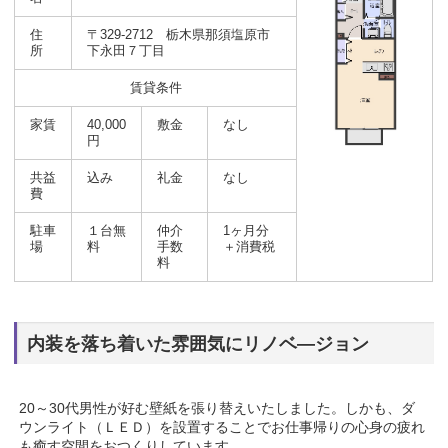
住
〒329-2712 栃木県那須塩原市
所
下永田７丁目
賃貸条件
家賃
40,000
敷金
なし
円
共益
込み
礼金
なし
費
駐車
１台無
仲介
1ヶ月分
場
料
手数
＋消費税
料
内装を落ち着いた雰囲気にリノベ―ジョン
20～30代男性が好む壁紙を張り替えいたしました。しかも、ダ
ウンライト（ＬＥＤ）を設置することでお仕事帰りの心身の疲れ
も癒す空間をおつくりしています。