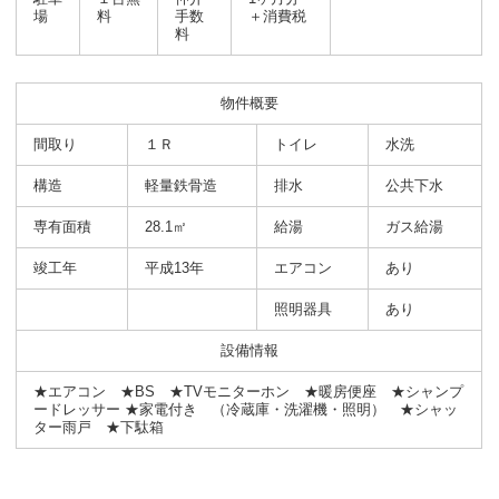
場
料
手数
＋消費税
料
物件概要
間取り
１Ｒ
トイレ
水洗
構造
軽量鉄骨造
排水
公共下水
専有面積
28.1㎡
給湯
ガス給湯
竣工年
平成13年
エアコン
あり
照明器具
あり
設備情報
★エアコン ★BS ★TVモニターホン ★暖房便座 ★シャンプ
ードレッサー ★家電付き （冷蔵庫・洗濯機・照明） ★シャッ
ター雨戸 ★下駄箱