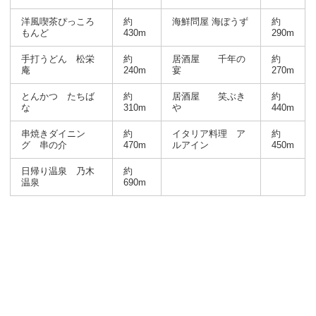
洋風喫茶ぴっころ
約
海鮮問屋 海ぼうず
約
もんど
430m
290m
手打うどん 松栄
約
居酒屋 千年の
約
庵
240m
宴
270m
とんかつ たちば
約
居酒屋 笑ぶき
約
な
310m
や
440m
串焼きダイニン
約
イタリア料理 ア
約
グ 串の介
470m
ルアイン
450m
日帰り温泉 乃木
約
温泉
690m